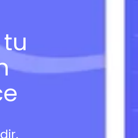
 tu
n
ce
dir.